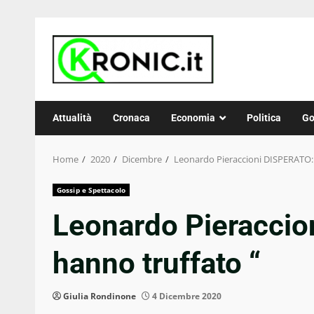
Skip
to
content
Attualità
Cronaca
Economia
Politica
Go
Home
2020
Dicembre
Leonardo Pieraccioni DISPERATO: 
Gossip e Spettacolo
Leonardo Pieraccio
hanno truffato “
Giulia Rondinone
4 Dicembre 2020