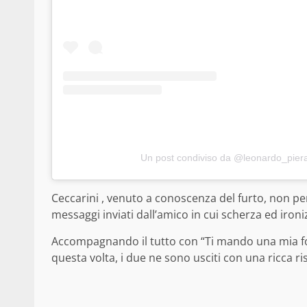
Un post condiviso da @leonardo_piera
Ceccarini , venuto a conoscenza del furto, non per
messaggi inviati dall’amico in cui scherza ed ironiz
Accompagnando il tutto con “Ti mando una mia fo
questa volta, i due ne sono usciti con una ricca ri