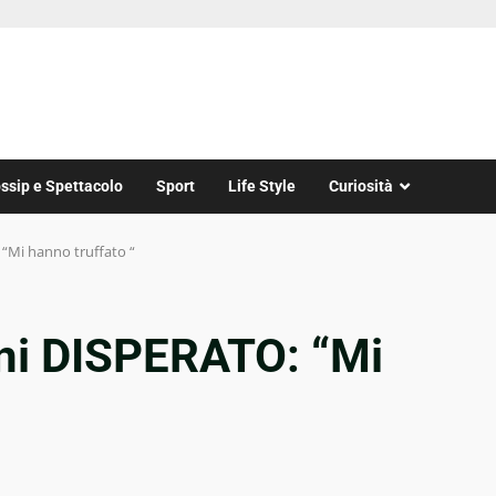
ssip e Spettacolo
Sport
Life Style
Curiosità
“Mi hanno truffato “
ni DISPERATO: “Mi