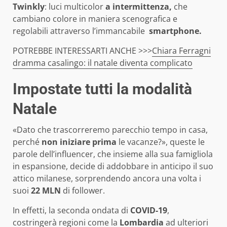
Twinkly
:
luci multicolor
a intermittenza,
che
cambiano colore in maniera scenografica e
regolabili attraverso l’immancabile
smartphone.
POTREBBE INTERESSARTI ANCHE >>>
Chiara Ferragni
dramma casalingo: il natale diventa complicato
Impostate tutti la modalità
Natale
«Dato che trascorreremo parecchio tempo in casa,
perché
non iniziare prima
le vacanze?», queste le
parole dell’influencer, che insieme alla sua famigliola
in espansione, decide di addobbare in anticipo il suo
attico milanese, sorprendendo ancora una volta i
suoi
22 MLN
di follower.
In effetti, la seconda ondata di
COVID-19
,
costringerà regioni come la
Lombardia
ad ulteriori