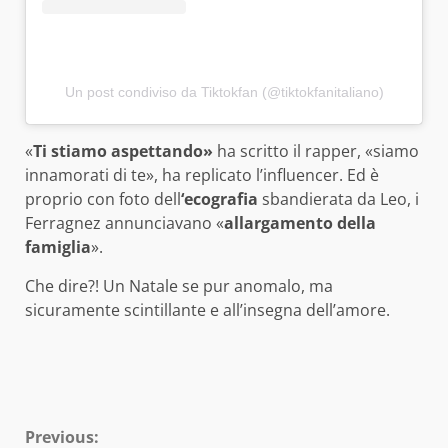
Un post condiviso da Tiktokfan (@tiktokfanitaliano)
«
Ti stiamo aspettando»
ha scritto il rapper, «siamo
innamorati di te», ha replicato l’influencer. Ed è
proprio con foto dell
‘ecografia
sbandierata da Leo, i
Ferragnez annunciavano «
allargamento della
famiglia
».
Che dire?! Un Natale se pur anomalo, ma
sicuramente scintillante e all’insegna dell’amore.
Continue
Previous: