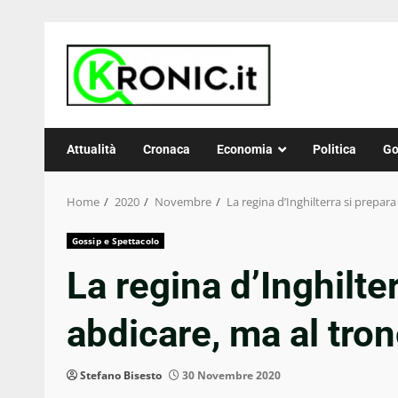
Skip
to
content
Attualità
Cronaca
Economia
Politica
Go
Home
2020
Novembre
La regina d’Inghilterra si prepar
Gossip e Spettacolo
La regina d’Inghilte
abdicare, ma al tro
Stefano Bisesto
30 Novembre 2020