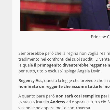
Principe C
Sembrerebbe però che la regina non voglia realme
tradimento nei confronti dei suoi sudditi. Divent
la quale
il primogenito diventerebbe reggente 
per tutto, titolo escluso” spiega Angela Levin.
Regency Act,
questa la legge che prevede che in
nominato un reggente che assuma tutte le i
A quanto pare però
non sarà cosi semplice per 
lo stesso fratello
Andrew
ad opporsi a tutto ciò.
vicenda che appare molto controversa.