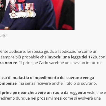
arlo
nte abdicare, lei stessa giudica l’abdicazione come un
a sempre più probabile che
invochi una legge del 1728
, con
ma non re
. “Il principe Carlo sarebbe un sovrano in tutto e
 caso
di malattia o impedimento del sovrano venga
ncombenze
, ma senza ricevere anche il titolo di sovrano.
il principe neanche avere un ruolo da reggente
visto che è
 Vedremo dunque nei prossimi mesi come si evolverà una