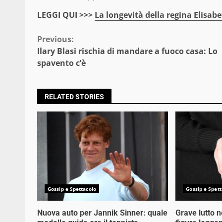
LEGGI QUI >>>
La longevità della regina Elisabe
Continue
Previous:
Ilary Blasi rischia di mandare a fuoco casa: Lo
Reading
spavento c’è
RELATED STORIES
Gossip e Spettacolo
Gossip e Spett
Nuova auto per Jannik Sinner: quale
Grave lutto 