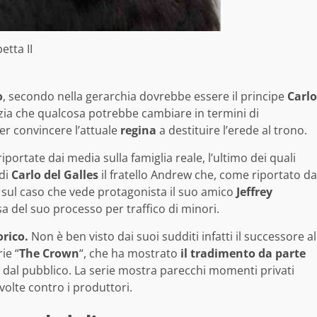
etta II
o
, secondo nella gerarchia dovrebbe essere il principe
Carlo
otizia che qualcosa potrebbe cambiare in termini di
r convincere l’attuale
regina
a destituire l’erede al trono.
portate dai media sulla famiglia reale, l’ultimo dei quali
 di
Carlo del Galles
il fratello Andrew che, come riportato da
sul caso che vede protagonista il suo amico
Jeffrey
sa del suo processo per traffico di minori.
orico.
Non è ben visto dai suoi sudditi infatti il successore al
ie “
The Crown
“, che ha mostrato
il tradimento da parte
 dal pubblico. La serie mostra parecchi momenti privati
 volte contro i produttori.