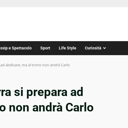
ssip e Spettacolo
Sport
Life Style
Curiosità
a ad abdicare, ma al trono non andrà Carlo
rra si prepara ad
no non andrà Carlo