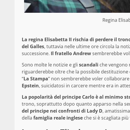
Regina Elisab
La regina Elisabetta II rischia di perdere il tron
del Galles
, tuttavia nelle ultime ore circola la n
successione.
Il fratello Andrew
sembrerebbe vole
Sono molte le notizie e gli
scandali
che vengono ri
riguarderebbe oltre che la possibile destituzione
“
La Stampa
” non sembrerebbe voler collaborare 
Epstein
, suicidatosi in carcere mentre era in atte
La popolarità del principe Carlo è al minimo st
trono, soprattutto dopo quanto apparso nella ser
del principe nei confronti di Lady D
, amatissima
della
famiglia reale inglese
che si è scagliata più