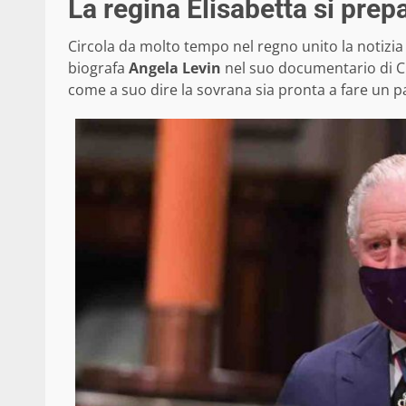
La regina Elisabetta si prep
Circola da molto tempo nel regno unito la notizia 
biografa
Angela Levin
nel suo documentario di C
come a suo dire la sovrana sia pronta a fare un pa