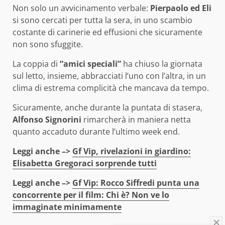
Non solo un avvicinamento verbale:
Pierpaolo ed Eli
si sono cercati per tutta la sera, in uno scambio
costante di carinerie ed effusioni che sicuramente
non sono sfuggite.
La coppia di
“amici speciali”
ha chiuso la giornata
sul letto, insieme, abbracciati l’uno con l’altra, in un
clima di estrema complicità che mancava da tempo.
Sicuramente, anche durante la puntata di stasera,
Alfonso Signorini
rimarcherà in maniera netta
quanto accaduto durante l’ultimo week end.
Leggi anche –>
Gf Vip, rivelazioni in giardino:
Elisabetta Gregoraci sorprende tutti
Leggi anche –>
Gf Vip: Rocco Siffredi punta una
concorrente per il film: Chi è? Non ve lo
immaginate minimamente