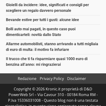
Gioielli da incidere: idee, significati e consigli per
scegliere un regalo davvero personale
Bevande estive per tutti i gusti: alcune idee
Bolli auto mai pagati, in questo caso puoi
dimenticarteli: novità dallo Stato
Allarme automobilisti, stanno arrivando a tutti migliaia
di euro di multa: il motivo fa infuriare
Il trucco che ti fa risparmiare quasi 1000 euro di
benzina all’anno: mi ringrazierai
Redazione
Privacy Policy
Disclaimer
Copyright © 2026 Kronic.it proprietà di D&D
PowerWeb Srl – Via Cavour 310 - 00184 Roma RM -
P.Iva 15336031008 - Questo blog non è una testata
giornalistica, in quanto viene aggiornato senza alcuna