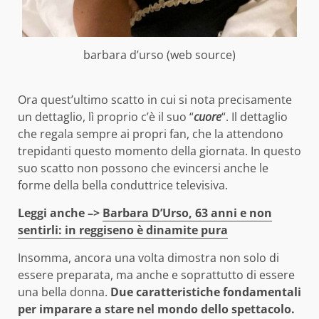
barbara d’urso (web source)
Ora quest’ultimo scatto in cui si nota precisamente
un dettaglio, lì proprio c’è il suo “
cuore
“. Il dettaglio
che regala sempre ai propri fan, che la attendono
trepidanti questo momento della giornata. In questo
suo scatto non possono che evincersi anche le
forme della bella conduttrice televisiva.
Leggi anche –>
Barbara D’Urso, 63 anni e non
sentirli: in reggiseno è dinamite pura
Insomma, ancora una volta dimostra non solo di
essere preparata, ma anche e soprattutto di essere
una bella donna.
Due caratteristiche fondamentali
per imparare a stare nel mondo dello spettacolo.