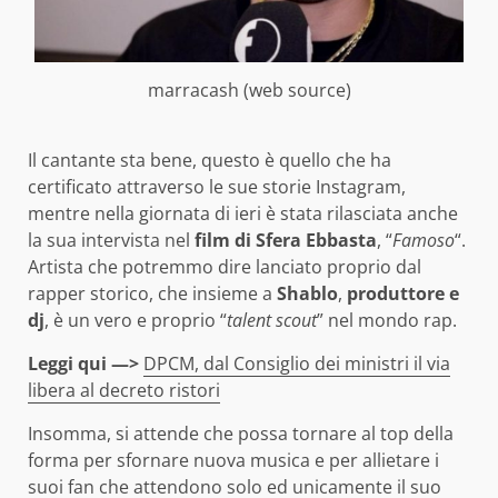
marracash (web source)
Il cantante sta bene, questo è quello che ha
certificato attraverso le sue storie Instagram,
mentre nella giornata di ieri è stata rilasciata anche
la sua intervista nel
film di Sfera Ebbasta
, “
Famoso
“.
Artista che potremmo dire lanciato proprio dal
rapper storico, che insieme a
Shablo
,
produttore e
dj
, è un vero e proprio “
talent scout
” nel mondo rap.
Leggi qui —>
DPCM, dal Consiglio dei ministri il via
libera al decreto ristori
Insomma, si attende che possa tornare al top della
forma per sfornare nuova musica e per allietare i
suoi fan che attendono solo ed unicamente il suo