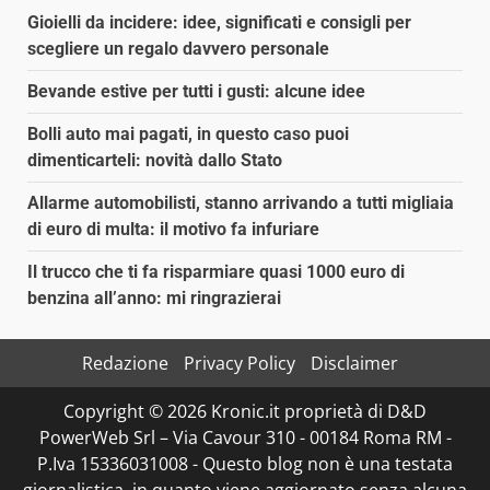
Gioielli da incidere: idee, significati e consigli per
scegliere un regalo davvero personale
Bevande estive per tutti i gusti: alcune idee
Bolli auto mai pagati, in questo caso puoi
dimenticarteli: novità dallo Stato
Allarme automobilisti, stanno arrivando a tutti migliaia
di euro di multa: il motivo fa infuriare
Il trucco che ti fa risparmiare quasi 1000 euro di
benzina all’anno: mi ringrazierai
Redazione
Privacy Policy
Disclaimer
Copyright © 2026 Kronic.it proprietà di D&D
PowerWeb Srl – Via Cavour 310 - 00184 Roma RM -
P.Iva 15336031008 - Questo blog non è una testata
giornalistica, in quanto viene aggiornato senza alcuna