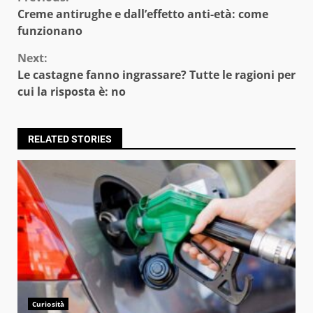
Continue
Creme antirughe e dall’effetto anti-età: come
Reading
funzionano
Next:
Le castagne fanno ingrassare? Tutte le ragioni per
cui la risposta è: no
RELATED STORIES
Curiosità