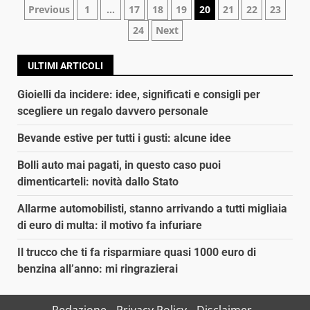
Navigazione
Previous
1
…
17
18
19
20
21
22
23
24
Next
articoli
ULTIMI ARTICOLI
Gioielli da incidere: idee, significati e consigli per
scegliere un regalo davvero personale
Bevande estive per tutti i gusti: alcune idee
Bolli auto mai pagati, in questo caso puoi
dimenticarteli: novità dallo Stato
Allarme automobilisti, stanno arrivando a tutti migliaia
di euro di multa: il motivo fa infuriare
Il trucco che ti fa risparmiare quasi 1000 euro di
benzina all’anno: mi ringrazierai