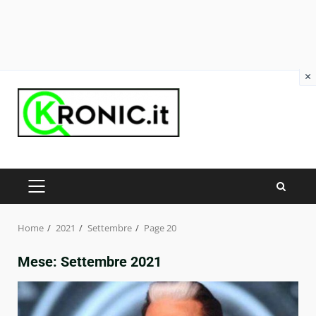
×
Skip
to
content
PRIMARY
MENU
Home
2021
Settembre
Page 20
Mese:
Settembre 2021