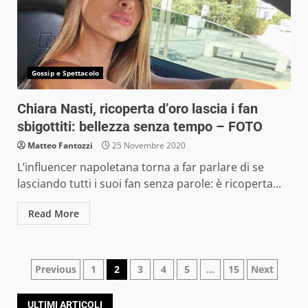
Gossip e Spettacolo
Chiara Nasti, ricoperta d’oro lascia i fan
sbigottiti: bellezza senza tempo – FOTO
Matteo Fantozzi
25 Novembre 2020
L’influencer napoletana torna a far parlare di se
lasciando tutti i suoi fan senza parole: è ricoperta...
Read More
Navigazione
Previous
1
2
3
4
5
…
15
Next
articoli
ULTIMI ARTICOLI