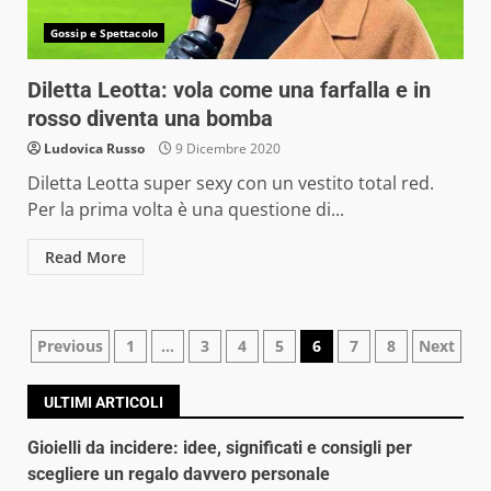
Gossip e Spettacolo
Diletta Leotta: vola come una farfalla e in
rosso diventa una bomba
Ludovica Russo
9 Dicembre 2020
Diletta Leotta super sexy con un vestito total red.
Per la prima volta è una questione di...
Read More
Navigazione
Previous
1
…
3
4
5
6
7
8
Next
articoli
ULTIMI ARTICOLI
Gioielli da incidere: idee, significati e consigli per
scegliere un regalo davvero personale