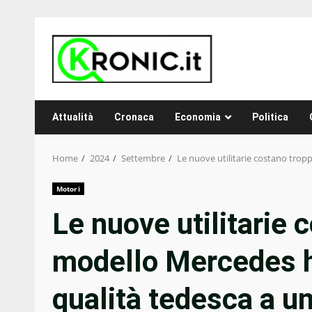
Skip
to
content
Attualità
Cronaca
Economia
Politica
Home
2024
Settembre
Le nuove utilitarie costano trop
Motori
Le nuove utilitarie 
modello Mercedes ha
qualità tedesca a un