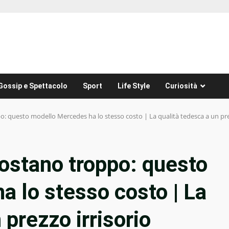
Gossip e Spettacolo
Sport
Life Style
Curiosità
po: questo modello Mercedes ha lo stesso costo | La qualità tedesca a un pre
costano troppo: questo
 lo stesso costo | La
 prezzo irrisorio