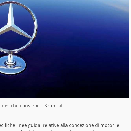
edes che conviene – Kronic.it
ecifiche linee guida, relative alla concezione di motori e