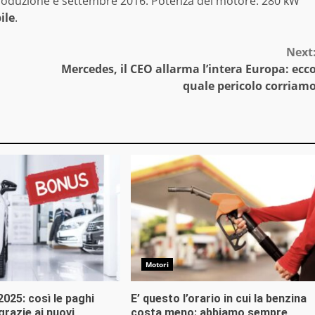
produzione è settembre 2016. Potenza del motore: 280 kW
ile
.
Next
Mercedes, il CEO allarma l’intera Europa: ecc
quale pericolo corriam
Motori
025: così le paghi
E’ questo l’orario in cui la benzina
razie ai nuovi
costa meno: abbiamo sempre