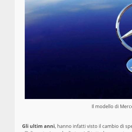
Il modello di Merc
Gli ultim anni
, hanno infatti visto il cambio di sp