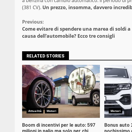
a benzina con cambio automatico. Il periodo di 
(381 CV).
Un prezzo, insomma, davvero incredib
Continue
Previous:
Come evitare di spendere una marea di soldi a
Reading
causa dell’automobile? Ecco tre consigli
RELATED STORIES
Attualità
Motori
Motori
Boom di incentivi per le auto: 597
Bonus auto 2
milioni in palio ma solo per chi
pochissimo g