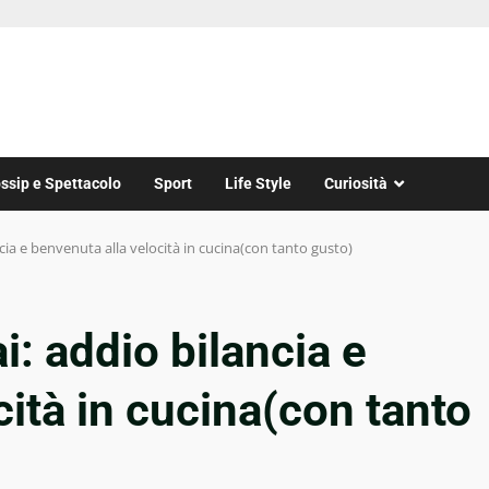
ssip e Spettacolo
Sport
Life Style
Curiosità
ncia e benvenuta alla velocità in cucina(con tanto gusto)
i: addio bilancia e
cità in cucina(con tanto