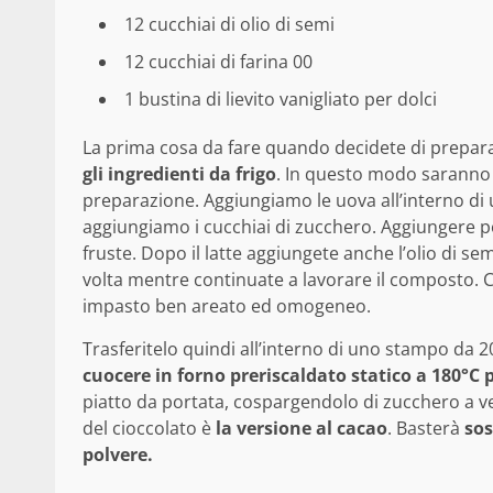
12 cucchiai di olio di semi
12 cucchiai di farina 00
1 bustina di lievito vanigliato per dolci
La prima cosa da fare quando decidete di prepara
gli ingredienti da frigo
. In questo modo saranno a
preparazione. Aggiungiamo le uova all’interno di 
aggiungiamo i cucchiai di zucchero. Aggiungere poi
fruste. Dopo il latte aggiungete anche l’olio di sem
volta mentre continuate a lavorare il composto. 
impasto ben areato ed omogeneo.
Trasferitelo quindi all’interno di uno stampo da
cuocere in forno preriscaldato statico a 180°C p
piatto da portata, cospargendolo di zucchero a ve
del cioccolato è
la versione al cacao
. Basterà
sos
polvere.