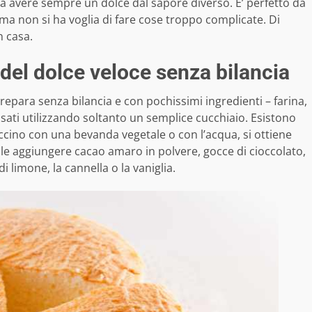
a avere sempre un dolce dal sapore diverso. E’ perfetto da
a non si ha voglia di fare cose troppo complicate. Di
n casa.
a del dolce veloce senza bilancia
prepara senza bilancia e con pochissimi ingredienti – farina,
 dosati utilizzando soltanto un semplice cucchiaio. Esistono
accino con una bevanda vegetale o con l’acqua, si ottiene
bile aggiungere cacao amaro in polvere, gocce di cioccolato,
i limone, la cannella o la vaniglia.