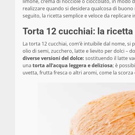
limone, crema di nocciole o cioccolato, in modo d
realizzare quando si desidera qualcosa di buono m
seguito, la ricetta semplice e veloce da replicare i
Torta 12 cucchiai: la ricett
La torta 12 cucchiai, com’è intuibile dal nome, si 
olio di semi, zucchero, latte e lievito per dolci –
diverse versioni del dolce:
sostituendo il latte v
una
torta all’acqua leggera e deliziosa
; è possi
uvetta, frutta fresca o altri aromi, come la scorza d