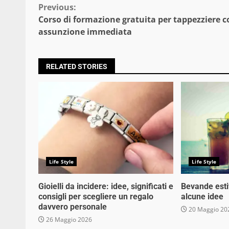
Continue
Previous:
Corso di formazione gratuita per tappezziere c
Reading
assunzione immediata
RELATED STORIES
Life Style
Life Style
Gioielli da incidere: idee, significati e
Bevande estiv
consigli per scegliere un regalo
alcune idee
davvero personale
20 Maggio 20
26 Maggio 2026