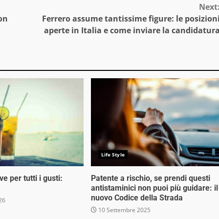
Next
on
Ferrero assume tantissime figure: le posizion
aperte in Italia e come inviare la candidatur
Life Style
e per tutti i gusti:
Patente a rischio, se prendi questi
antistaminici non puoi più guidare: il
nuovo Codice della Strada
26
10 Settembre 2025