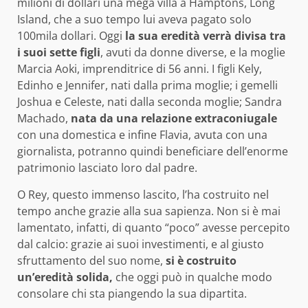
milioni di dollari una mega villa a Hamptons, Long
Island, che a suo tempo lui aveva pagato solo
100mila dollari. Oggi
la sua eredità verrà divisa tra
i suoi sette figli
, avuti da donne diverse, e la moglie
Marcia Aoki, imprenditrice di 56 anni. I figli Kely,
Edinho e Jennifer, nati dalla prima moglie; i gemelli
Joshua e Celeste, nati dalla seconda moglie; Sandra
Machado,
nata da una relazione extraconiugale
con una domestica e infine Flavia, avuta con una
giornalista, potranno quindi beneficiare dell’enorme
patrimonio lasciato loro dal padre.
O Rey, questo immenso lascito, l’ha costruito nel
tempo anche grazie alla sua sapienza. Non si è mai
lamentato, infatti, di quanto “poco” avesse percepito
dal calcio: grazie ai suoi investimenti, e al giusto
sfruttamento del suo nome,
si è costruito
un’eredità solida,
che oggi può in qualche modo
consolare chi sta piangendo la sua dipartita.