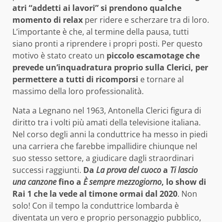
atri “addetti ai lavori” si prendono qualche
momento di relax
per ridere e scherzare tra di loro.
L’importante è che, al termine della pausa, tutti
siano pronti a riprendere i propri posti. Per questo
motivo è stato creato un
piccolo escamotage che
prevede un’inquadratura proprio sulla Clerici, per
permettere a tutti di ricomporsi
e tornare al
massimo della loro professionalità.
Nata a Legnano nel 1963, Antonella Clerici figura di
diritto tra i volti più amati della televisione italiana.
Nel corso degli anni la conduttrice ha messo in piedi
una carriera che farebbe impallidire chiunque nel
suo stesso settore, a giudicare dagli straordinari
successi raggiunti.
Da
La prova del cuoco
a
Ti lascio
una canzone
fino a
È sempre mezzogiorno
, lo show di
Rai 1 che la vede al timone ormai dal 2020
. Non
solo! Con il tempo la conduttrice lombarda è
diventata un vero e proprio personaggio pubblico,