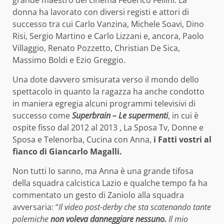
grande maestro del cinema Federico Fellini. La
donna ha lavorato con diversi registi e attori di
successo tra cui Carlo Vanzina, Michele Soavi, Dino
Risi, Sergio Martino e Carlo Lizzani e, ancora, Paolo
Villaggio, Renato Pozzetto, Christian De Sica,
Massimo Boldi e Ezio Greggio.
Una dote davvero smisurata verso il mondo dello
spettacolo in quanto la ragazza ha anche condotto
in maniera egregia alcuni programmi televisivi di
successo come
Superbrain – Le supermenti
, in cui è
ospite fisso dal 2012 al 2013 , La Sposa Tv, Donne e
Sposa e Telenorba, Cucina con Anna,
i Fatti vostri al
fianco di Giancarlo Magalli.
Non tutti lo sanno, ma Anna è una grande tifosa
della squadra calcistica Lazio e qualche tempo fa ha
commentato un gesto di Zaniolo alla squadra
avversaria: “
Il video post-derby che sta scatenando tante
polemiche
non voleva danneggiare nessuno.
Il mio