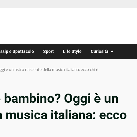
ssip e Spettacolo
Sport
Life Style
Curiosità
 è un astro nascente della musica italiana: ecco chi è
 bambino? Oggi è un
a musica italiana: ecco