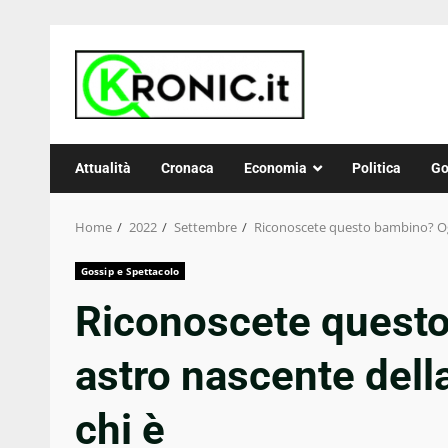
Skip
to
content
Attualità
Cronaca
Economia
Politica
Go
Home
2022
Settembre
Riconoscete questo bambino? Oggi
Gossip e Spettacolo
Riconoscete questo
astro nascente dell
chi è