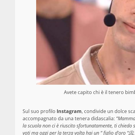
Avete capito chi è il tenero bim
Sul suo profilo
Instagram
, condivide un dolce s
accompagnato da una tenera didascalia:
“Mamma t
la scuola non ci è riuscito sfortunatamente, ti chiedo s
voti ma oggi per la terza volta hai un “ figlio d’oro “