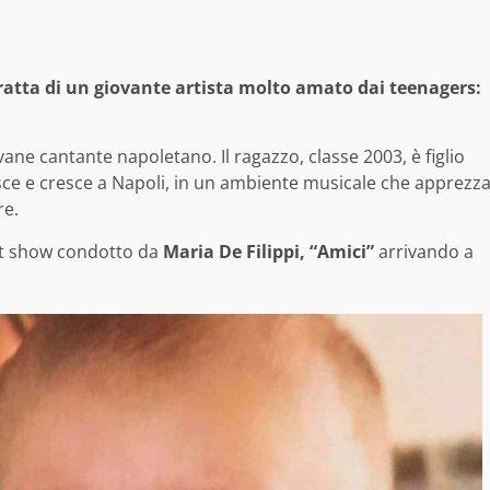
tratta di un giovante artista molto amato dai teenagers:
vane cantante napoletano. Il ragazzo, classe 2003, è figlio
ce e cresce a Napoli, in un ambiente musicale che apprezz
re.
ent show condotto da
Maria De Filippi,
“Amici”
arrivando a