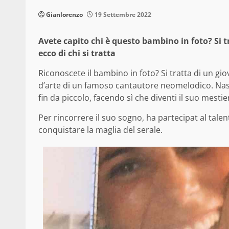
Gianlorenzo
19 Settembre 2022
Avete capito chi è questo bambino in foto? Si 
ecco di chi si tratta
Riconoscete il bambino in foto? Si tratta di un gio
d’arte di un famoso cantautore neomelodico. Nas
fin da piccolo, facendo sì che diventi il suo mestie
Per rincorrere il suo sogno, ha partecipat al tal
conquistare la maglia del serale.