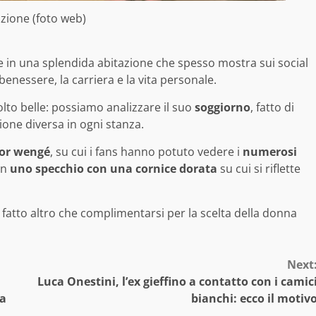
azione (foto web)
e in una splendida abitazione che spesso mostra sui social
 benessere, la carriera e la vita personale.
lto belle: possiamo analizzare il suo
soggiorno
, fatto di
ione diversa in ogni stanza.
or wengé
, su cui i fans hanno potuto vedere i
numerosi
on
uno specchio con una cornice dorata
su cui si riflette
 fatto altro che complimentarsi per la scelta della donna
Next
Luca Onestini, l’ex gieffino a contatto con i camic
ta
bianchi: ecco il motiv