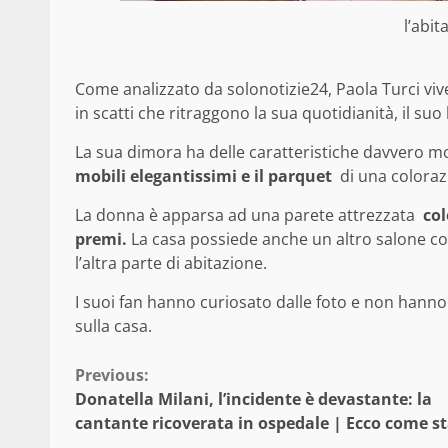
l’abit
Come analizzato da solonotizie24, Paola Turci viv
in scatti che ritraggono la sua quotidianità, il suo
La sua dimora ha delle caratteristiche davvero mo
mobili elegantissimi e il parquet
di una coloraz
La donna è apparsa ad una parete attrezzata
col
premi.
La casa possiede anche un altro salone c
l’altra parte di abitazione.
I suoi fan hanno curiosato dalle foto e non hanno
sulla casa.
Continue
Previous:
Donatella Milani, l’incidente è devastante: la
Reading
cantante ricoverata in ospedale | Ecco come s