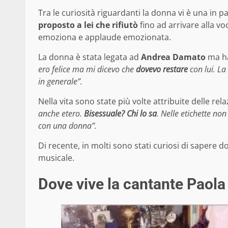
Tra le curiosità riguardanti la donna vi è una in p
proposto a lei che rifiutò
fino ad arrivare alla v
emoziona e applaude emozionata.
La donna è stata legata ad
Andrea Damato
ma ha 
ero felice ma mi dicevo che
dovevo restare
con lui. La
in generale”.
Nella vita sono state più volte attribuite delle re
anche etero.
Bisessuale? Chi lo sa
. Nelle etichette no
con una donna”.
Di recente, in molti sono stati curiosi di sapere 
musicale.
Dove vive la cantante Paola