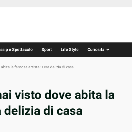
ssip e Spettacolo
Sport
Life Style
Curiosità
abita la famosa artista? Una delizia di casa
ai visto dove abita la
 delizia di casa