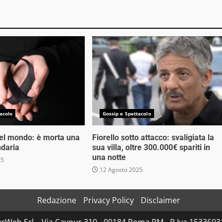
acolo
Gossip e Spettacolo
nel mondo: è morta una
Fiorello sotto attacco: svaligiata la
ndaria
sua villa, oltre 300.000€ spariti in
una notte
25
12 Agosto 2025
Redazione
Privacy Policy
Disclaimer
rWeb Srl – Via Cavour 310 - 00184 Roma RM - P.Iva 153360310