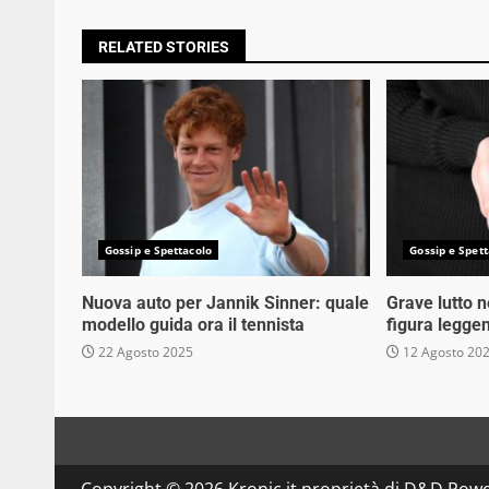
RELATED STORIES
Gossip e Spettacolo
Gossip e Spett
Nuova auto per Jannik Sinner: quale
Grave lutto 
modello guida ora il tennista
figura legge
22 Agosto 2025
12 Agosto 20
Copyright © 2026 Kronic.it proprietà di D&D Powe