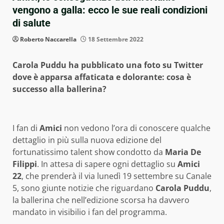
vengono a galla: ecco le sue reali condizioni
di salute
Roberto Naccarella
18 Settembre 2022
Carola Puddu ha pubblicato una foto su Twitter
dove è apparsa affaticata e dolorante: cosa è
successo alla ballerina?
I fan di
Amici
non vedono l’ora di conoscere qualche
dettaglio in più sulla nuova edizione del
fortunatissimo talent show condotto da
Maria De
Filippi
. In attesa di sapere ogni dettaglio su
Amici
22
, che prenderà il via lunedì 19 settembre su Canale
5, sono giunte notizie che riguardano
Carola Puddu
,
la ballerina che nell’edizione scorsa ha davvero
mandato in visibilio i fan del programma.