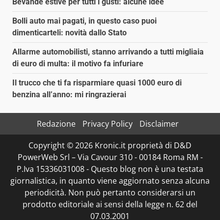
Bevande estive per tutti i gusti: alcune idee
Bolli auto mai pagati, in questo caso puoi
dimenticarteli: novità dallo Stato
Allarme automobilisti, stanno arrivando a tutti migliaia
di euro di multa: il motivo fa infuriare
Il trucco che ti fa risparmiare quasi 1000 euro di
benzina all’anno: mi ringrazierai
Redazione
Privacy Policy
Disclaimer
Copyright © 2026 Kronic.it proprietà di D&D
PowerWeb Srl – Via Cavour 310 - 00184 Roma RM -
P.Iva 15336031008 - Questo blog non è una testata
giornalistica, in quanto viene aggiornato senza alcuna
periodicità. Non può pertanto considerarsi un
prodotto editoriale ai sensi della legge n. 62 del
07.03.2001