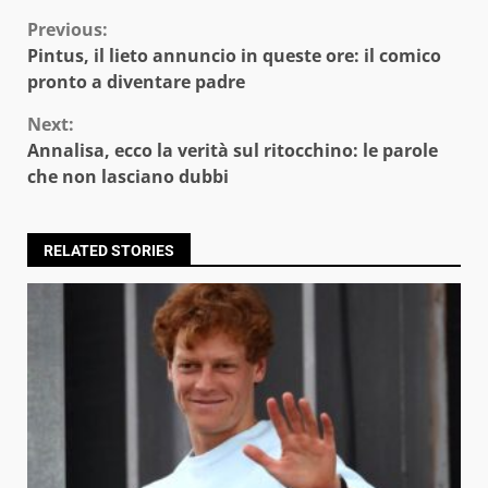
Continue
Previous:
Pintus, il lieto annuncio in queste ore: il comico
Reading
pronto a diventare padre
Next:
Annalisa, ecco la verità sul ritocchino: le parole
che non lasciano dubbi
RELATED STORIES