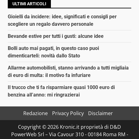
ULTIMI ARTICOLI
Gioielli da incidere: idee, significati e consigli per
scegliere un regalo davvero personale
Bevande estive per tutti i gusti: alcune idee
Bolli auto mai pagati, in questo caso puoi
dimenticarteli: novità dallo Stato
Allarme automobilisti, stanno arrivando a tutti migliaia
di euro di multa: il motivo fa infuriare
Il trucco che ti fa risparmiare quasi 1000 euro di
benzina all’anno: mi ringrazierai
Redazione
Privacy Policy
Disclaimer
Copyright © 2026 Kronic.it proprietà di D&D
PowerWeb Srl – Via Cavour 310 - 00184 Roma RM -