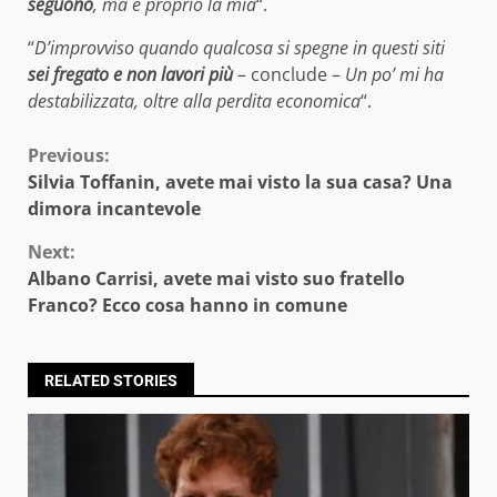
seguono
, ma è proprio la mia
“.
“
D’improvviso quando qualcosa si spegne in questi siti
sei fregato e non lavori più
– conclude –
Un po’ mi ha
destabilizzata, oltre alla perdita economica
“.
Continue
Previous:
Silvia Toffanin, avete mai visto la sua casa? Una
Reading
dimora incantevole
Next:
Albano Carrisi, avete mai visto suo fratello
Franco? Ecco cosa hanno in comune
RELATED STORIES