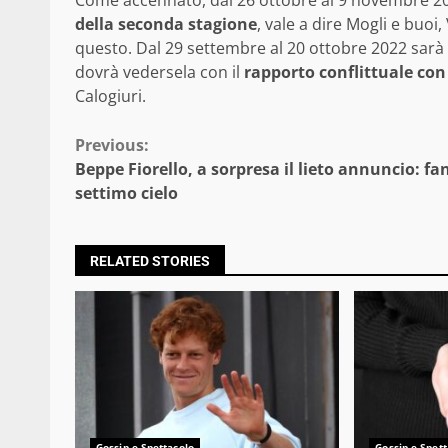
Come accennato, dal 26 ottobre al 9 novembre 20
della seconda stagione
, vale a dire Mogli e buoi,
questo. Dal 29 settembre al 20 ottobre 2022 sarà l
dovrà vedersela con il
rapporto conflittuale con
Calogiuri.
Continue
Previous:
Beppe Fiorello, a sorpresa il lieto annuncio: fan
Reading
settimo cielo
RELATED STORIES
Gossip e Spettacolo
Gossip e Spett