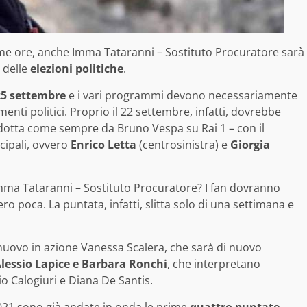
ime ore, anche Imma Tataranni – Sostituto Procuratore sarà
 delle
elezioni politiche
.
5 settembre
e i vari programmi devono necessariamente
enti politici. Proprio il 22 settembre, infatti, dovrebbe
otta come sempre da Bruno Vespa su Rai 1 – con il
cipali, ovvero
Enrico Letta
(centrosinistra) e
Giorgia
mma Tataranni – Sostituto Procuratore? I fan dovranno
ro poca. La puntata, infatti, slitta solo di una settimana e
nuovo in azione Vanessa Scalera, che sarà di nuovo
lessio Lapice e Barbara Ronchi
, che interpretano
io Calogiuri e Diana De Santis.