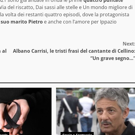
21 sono già andate in onda le prime
quattro puntate
 Via del riscatto, Dai sassi alle stelle e Un mondo migliore di
a volta dei restanti quattro episodi, dove la protagonista
 suo marito Pietro
e anche con l’amore per Ippazio
Next
 al
Albano Carrisi, le tristi frasi del cantante di Cellino
“Un grave segno…
acolo
Gossip e Spettacolo