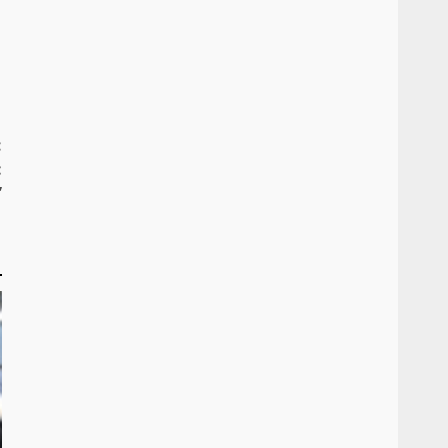
:
:
”