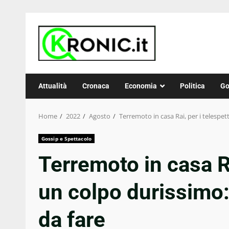
Skip
to
content
Attualità
Cronaca
Economia
Politica
Go
Home
2022
Agosto
Terremoto in casa Rai, per i telespet
Gossip e Spettacolo
Terremoto in casa Ra
un colpo durissimo:
da fare