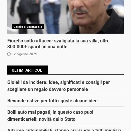
Gossip e Spettacolo
Fiorello sotto attacco: svaligiata la sua villa, oltre
300.000€ spariti in una notte
12 Agosto 2025
ULTIMI ARTICOLI
Gioielli da incidere: idee, significati e consigli per
scegliere un regalo davvero personale
Bevande estive per tutti i gusti: alcune idee
Bolli auto mai pagati, in questo caso puoi
dimenticarteli: novità dallo Stato
Allarme automobilisti, stanno arrivando a tutti migliaia