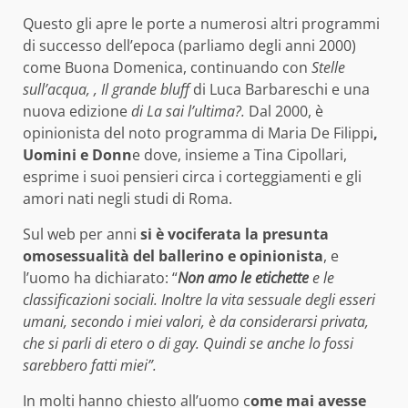
Questo gli apre le porte a numerosi altri programmi
di successo dell’epoca (parliamo degli anni 2000)
come Buona Domenica, continuando con
Stelle
sull’acqua, , Il grande bluff
di Luca Barbareschi e una
nuova edizione
di La sai l’ultima?.
Dal 2000, è
opinionista del noto programma di Maria De Filippi
,
Uomini e Donn
e dove, insieme a Tina Cipollari,
esprime i suoi pensieri circa i corteggiamenti e gli
amori nati negli studi di Roma.
Sul web per anni
si è vociferata la presunta
omosessualità del ballerino e opinionista
, e
l’uomo ha dichiarato: “
Non amo le etichette
e le
classificazioni sociali. Inoltre la vita sessuale degli esseri
umani, secondo i miei valori, è da considerarsi privata,
che si parli di etero o di gay. Quindi se anche lo fossi
sarebbero fatti miei”.
In molti hanno chiesto all’uomo c
ome mai avesse