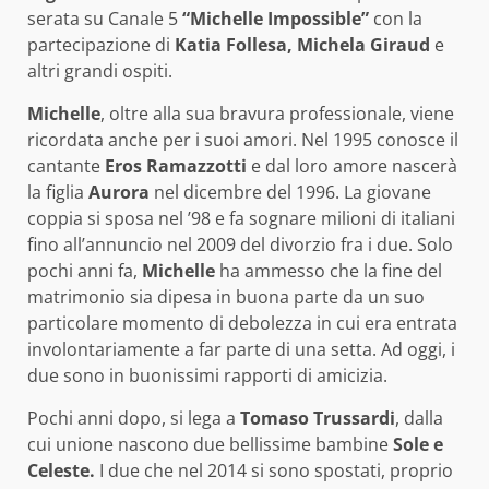
serata su Canale 5
“Michelle Impossible”
con la
partecipazione di
Katia Follesa, Michela Giraud
e
altri grandi ospiti.
Michelle
, oltre alla sua bravura professionale, viene
ricordata anche per i suoi amori. Nel 1995 conosce il
cantante
Eros Ramazzotti
e dal loro amore nascerà
la figlia
Aurora
nel dicembre del 1996. La giovane
coppia si sposa nel ’98 e fa sognare milioni di italiani
fino all’annuncio nel 2009 del divorzio fra i due. Solo
pochi anni fa,
Michelle
ha ammesso che la fine del
matrimonio sia dipesa in buona parte da un suo
particolare momento di debolezza in cui era entrata
involontariamente a far parte di una setta. Ad oggi, i
due sono in buonissimi rapporti di amicizia.
Pochi anni dopo, si lega a
Tomaso Trussardi
, dalla
cui unione nascono due bellissime bambine
Sole e
Celeste.
I due che nel 2014 si sono spostati, proprio