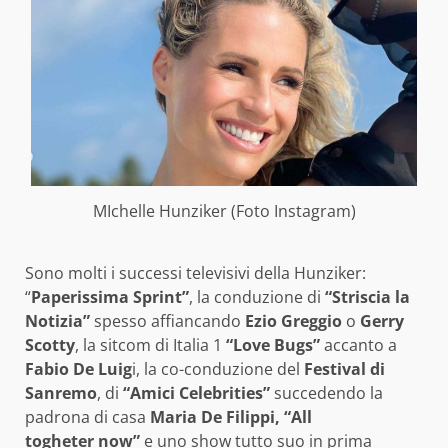
MIchelle Hunziker (Foto Instagram)
Sono molti i successi televisivi della Hunziker:
“
Paperissima Sprint”
, la conduzione di
“Striscia la
Notizia”
spesso affiancando
Ezio Greggio
o
Gerry
Scotty
, la sitcom di Italia 1
“Love Bugs”
accanto a
Fabio De Luig
i, la co-conduzione del
Festival di
Sanremo
, di
“Amici Celebrities”
succedendo la
padrona di casa
Maria De Filippi, “All
togheter now”
e uno show tutto suo in prima