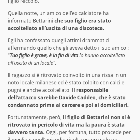
figlio Niccolò.
Quella notte, un amico dell’ex calciatore ha
informato Bettarini
che suo figlio era stato
accoltellato all’uscita di una discoteca.
Egli ha confessato quegli attimi drammatici
affermando quello che gli aveva detto il suo amico :
“
Tuo figlio è grave, è in fin di vita
lo hanno accoltellato
all’uscita di un locale”.
Il ragazzo si è ritrovato coinvolto in una rissa in un
noto locale milanese ed è stato colpito con calci e
pugni e anche accoltellato.
Il responsabile
dell’attacco sarebbe Davide Caddeo, che è stato
condannato prima al carcere e poi ai domiciliari.
Fortunatamente, però,
il figlio di Bettarini non si è
ritrovato in pericolo di vita ma la paura è stata
davvero tanta.
Oggi, per fortuna, tutto procede per
il meglio e quell’episodio risulta essere solo un