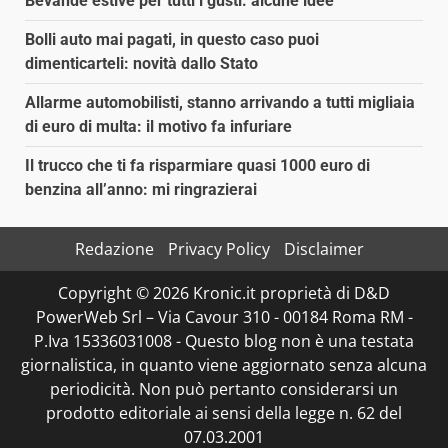
Bevande estive per tutti i gusti: alcune idee
Bolli auto mai pagati, in questo caso puoi
dimenticarteli: novità dallo Stato
Allarme automobilisti, stanno arrivando a tutti migliaia
di euro di multa: il motivo fa infuriare
Il trucco che ti fa risparmiare quasi 1000 euro di
benzina all’anno: mi ringrazierai
Redazione
Privacy Policy
Disclaimer
Copyright © 2026 Kronic.it proprietà di D&D
PowerWeb Srl – Via Cavour 310 - 00184 Roma RM -
P.Iva 15336031008 - Questo blog non è una testata
giornalistica, in quanto viene aggiornato senza alcuna
periodicità. Non può pertanto considerarsi un
prodotto editoriale ai sensi della legge n. 62 del
07.03.2001