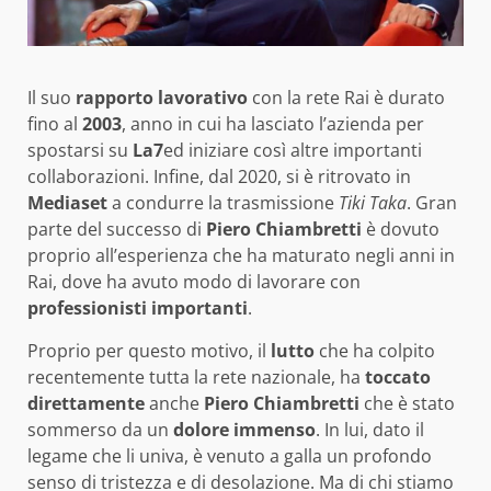
Il suo
rapporto lavorativo
con la rete Rai è durato
fino al
2003
, anno in cui ha lasciato l’azienda per
spostarsi su
L
a7
ed iniziare così altre importanti
collaborazioni. Infine, dal 2020, si è ritrovato in
Mediaset
a condurre la trasmissione
Tiki Taka
. Gran
parte del successo di
Piero Chiambretti
è dovuto
proprio all’esperienza che ha maturato negli anni in
Rai, dove ha avuto modo di lavorare con
professionisti importanti
.
Proprio per questo motivo, il
lutto
che ha colpito
recentemente tutta la rete nazionale, ha
toccato
direttamente
anche
Piero Chiambretti
che è stato
sommerso da un
dolore immenso
. In lui, dato il
legame che li univa, è venuto a galla un profondo
senso di tristezza e di desolazione. Ma di chi stiamo