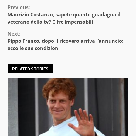
Continue
Previous:
Maurizio Costanzo, sapete quanto guadagna il
Reading
veterano della tv? Cifre impensabili
Next:
Pippo Franco, dopo il ricovero arriva l’annuncio:
ecco le sue condizioni
RELATED STORIES