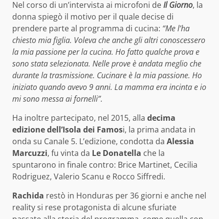
Nel corso di un’intervista ai microfoni de
Il Giorno
, la
donna spiegò il motivo per il quale decise di
prendere parte al programma di cucina:
“Me l’ha
chiesto mia figlia. Voleva che anche gli altri conoscessero
la mia passione per la cucina. Ho fatto qualche prova e
sono stata selezionata. Nelle prove è andata meglio che
durante la trasmissione. Cucinare è la mia passione. Ho
iniziato quando avevo 9 anni. La mamma era incinta e io
mi sono messa ai fornelli”.
Ha inoltre partecipato, nel 2015, alla
decima
edizione dell’Isola dei Famos
i, la prima andata in
onda su Canale 5. L’edizione, condotta da
Alessia
Marcuzzi
, fu vinta da
Le Donatella
che la
spuntarono in finale contro: Brice Martinet, Cecilia
Rodriguez, Valerio Scanu e Rocco Siffredi.
Rachida
restò in Honduras per 36 giorni e anche nel
reality si rese protagonista di alcune sfuriate