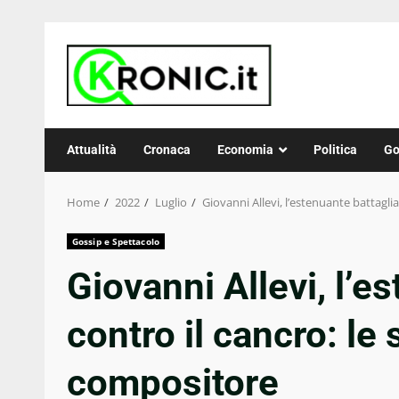
Skip
to
content
Attualità
Cronaca
Economia
Politica
Go
Home
2022
Luglio
Giovanni Allevi, l’estenuante battagli
Gossip e Spettacolo
Giovanni Allevi, l’e
contro il cancro: le
compositore