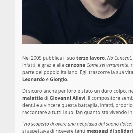
Nel 2005 pubblica il suo
terzo lavoro
,
No Concept
,
Infatti, è grazie alla
canzone
Come sei veramente
, 
parte del popolo italiano. Egli trascorre la sua vi
Leonardo
e
Giorgio
.
Di sicuro anche per loro è stato un duro colpo, 
malattia
di
Giovanni Allevi
. Il compositore semb
dent,i e a vincere questa battaglia. Infatti, prop
raccontare a tutti i suoi fan quanto sta vivendo i
“Ho scoperto di avere una neoplasia dal suono dolce
si aspettava di ricevere tanti
messaggi di solidar