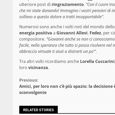
ulteriore post di
ringraziamento
.
“Con il cuore tr
che mi state donando! Immagino i vostri pensieri di i
sollievo a questo dolore a tratti insopportabile”
.
Numerosi sono anche i volti noti del mondo dello
energia positiva
a
Giovanni Allevi
.
Fedez
, per c
compositore.
“Giovanni anche se non ci conosciamo t
facile, nella speranza che tutto si possa risolvere ne
abbraccio virtuale ti aiuti a distrarti un po’”
.
Tra altri volti ricordiamo anche
Lorella Cuccarini
loro
vicinanza
.
Continue
Previous:
Amici, per loro non c’è più spazio: la decisione 
Reading
sconvolgente
RELATED STORIES