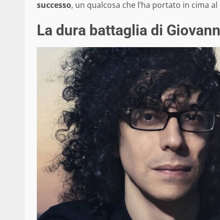
successo
, un qualcosa che l’ha portato in cima al
La dura battaglia di Giovann