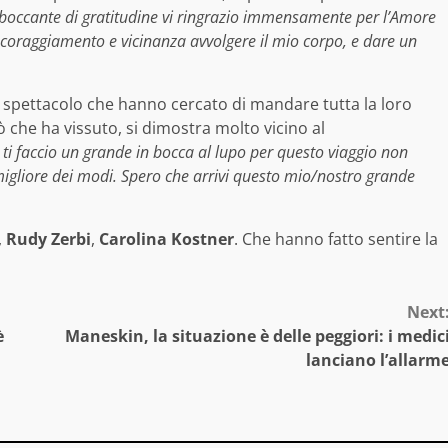
aboccante di gratitudine vi ringrazio immensamente per l’Amore
ncoraggiamento e vicinanza avvolgere il mio corpo, e dare un
 spettacolo che hanno cercato di mandare tutta la loro
iò che ha vissuto, si dimostra molto vicino al
i faccio un grande in bocca al lupo per questo viaggio non
l migliore dei modi. Spero che arrivi questo mio/nostro grande
,
Rudy Zerbi
,
Carolina Kostner
. Che hanno fatto sentire la
Next
è
Maneskin, la situazione è delle peggiori: i medic
lanciano l’allarm