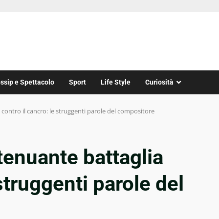
ssip e Spettacolo
Sport
Life Style
Curiosità
a contro il cancro: le struggenti parole del compositore
stenuante battaglia
 struggenti parole del