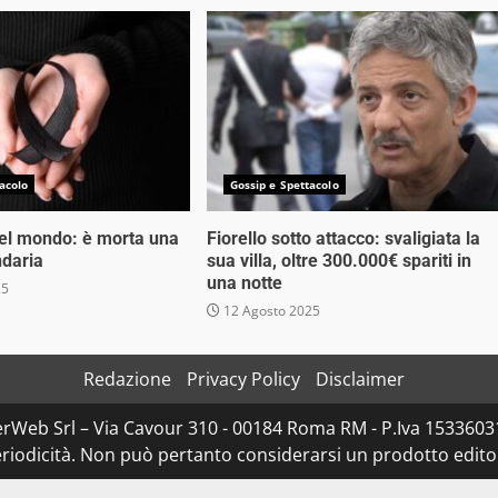
acolo
Gossip e Spettacolo
nel mondo: è morta una
Fiorello sotto attacco: svaligiata la
ndaria
sua villa, oltre 300.000€ spariti in
una notte
25
12 Agosto 2025
Redazione
Privacy Policy
Disclaimer
rWeb Srl – Via Cavour 310 - 00184 Roma RM - P.Iva 153360310
iodicità. Non può pertanto considerarsi un prodotto editoria