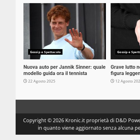
Gossip e Spettacolo
Gossip e Spett
Nuova auto per Jannik Sinner: quale
Grave lutto 
modello guida ora il tennista
figura legge
22 Agosto 2025
12 Agosto 20
Copyright © 2026 Kronic.it proprietà di D&D Powe
in quanto viene aggiornato senza alcuna per