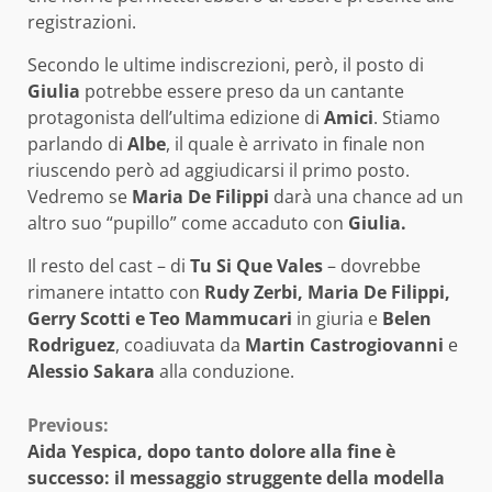
registrazioni.
Secondo le ultime indiscrezioni, però, il posto di
Giulia
potrebbe essere preso da un cantante
protagonista dell’ultima edizione di
Amici
. Stiamo
parlando di
Albe
, il quale è arrivato in finale non
riuscendo però ad aggiudicarsi il primo posto.
Vedremo se
Maria De Filippi
darà una chance ad un
altro suo “pupillo” come accaduto con
Giulia.
Il resto del cast – di
Tu Si Que Vales
– dovrebbe
rimanere intatto con
Rudy Zerbi, Maria De Filippi,
Gerry Scotti e Teo Mammucari
in giuria e
Belen
Rodriguez
, coadiuvata da
Martin Castrogiovanni
e
Alessio Sakara
alla conduzione.
Continue
Previous:
Aida Yespica, dopo tanto dolore alla fine è
Reading
successo: il messaggio struggente della modella