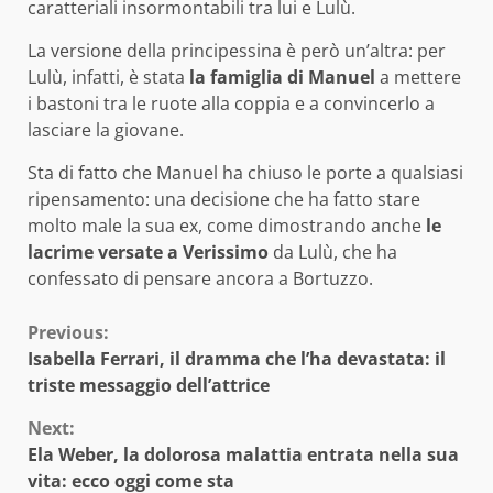
caratteriali insormontabili tra lui e Lulù.
La versione della principessina è però un’altra: per
Lulù, infatti, è stata
la famiglia di Manuel
a mettere
i bastoni tra le ruote alla coppia e a convincerlo a
lasciare la giovane.
Sta di fatto che Manuel ha chiuso le porte a qualsiasi
ripensamento: una decisione che ha fatto stare
molto male la sua ex, come dimostrando anche
le
lacrime versate a Verissimo
da Lulù, che ha
confessato di pensare ancora a Bortuzzo.
Continue
Previous:
Isabella Ferrari, il dramma che l’ha devastata: il
Reading
triste messaggio dell’attrice
Next:
Ela Weber, la dolorosa malattia entrata nella sua
vita: ecco oggi come sta