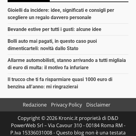
Gioielli da incidere: idee, significati e consigli per
scegliere un regalo davvero personale
Bevande estive per tutti i gusti: alcune idee
Bolli auto mai pagati, in questo caso puoi
dimenticarteli: novità dallo Stato
Allarme automobilisti, stanno arrivando a tutti migliaia
di euro di multa: il motivo fa infuriare
Il trucco che ti fa risparmiare quasi 1000 euro di
benzina all’anno: mi ringrazierai
Redazione
Privacy Policy
Disclaimer
Copyright © 2026 Kronic.it proprietà di D&D
PowerWeb Srl – Via Cavour 310 - 00184 Roma RM -
P.Iva 15336031008 - Questo blog non è una testata