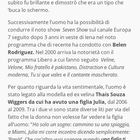
subito fu brillante e dimostrò che era un tipo che
‘buca lo schermo.
Successivamente l’uomo ha la possibilità di
condurre il noto show
Seven Show
sul canale Europa
7 seguito dopo 3 anni in veste di Iena nel noto
programma che di recente ha condotto con
Belen
Rodriguez.
Nel 2000 arriva la notorietà con il
programma Libero a cui fanno seguito
Veline,
Velone, Mio fratello è pakistano, Distraction
e
Cultura
moderna
,
Tu si que vales
e
Il cantante mascherato.
Per quanto riguarda la vita sentimentale, l’uomo è
stato legato alla modella ed ex velina
Thais Souza
Wiggers da cui ha avuto una figlia Julia,
dal 2006
al 2009. Tra i due vi sono state diverse liti per via del
fatto che la donna non volesse far vedere la figlia
all’uomo: “
Ho solo un sogno: cammino su una spiaggia,
a Miami, Julia mi corre incontro dicendo semplicemente:
‘Papà!’. Che cos’altro vuoi sognare quando
una figlia ti