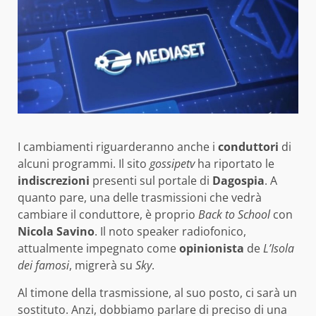
I cambiamenti riguarderanno anche i
conduttori
di
alcuni programmi. Il sito
g
ossipetv
ha riportato le
indiscrezioni
presenti sul portale di
Dagospia
. A
quanto pare, una delle trasmissioni che vedrà
cambiare il conduttore, è proprio
Back to School
con
Nicola Savino
. Il noto speaker radiofonico,
attualmente impegnato come
opinionista
de
L’Isola
dei famosi
, migrerà su
Sky
.
Al timone della trasmissione, al suo posto, ci sarà un
sostituto. Anzi, dobbiamo parlare di preciso di una