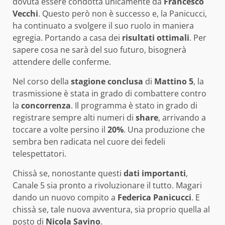
dovuta essere condotta unicamente da
Francesco
Vecchi
. Questo però non è successo e, la Panicucci,
ha continuato a svolgere il suo ruolo in maniera
egregia. Portando a casa dei
risultati ottimali
. Per
sapere cosa ne sarà del suo futuro, bisognerà
attendere delle conferme.
Nel corso della
stagione conclusa
di
Mattino
5
, la
trasmissione è stata in grado di combattere contro
la
concorrenza
. Il programma è stato in grado di
registrare sempre alti numeri di
share
, arrivando a
toccare a volte persino il
20%
. Una produzione che
sembra ben radicata nel cuore dei fedeli
telespettatori.
Chissà se, nonostante questi
dati importanti
,
Canale 5 sia pronto a rivoluzionare il tutto. Magari
dando un nuovo compito a
Federica Panicucci
. E
chissà se, tale nuova avventura, sia proprio quella al
posto di
Nicola Savino
.