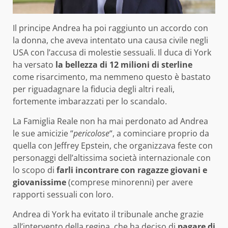
Il principe Andrea ha poi raggiunto un accordo con
la donna, che aveva intentato una causa civile negli
USA con l’accusa di molestie sessuali. Il duca di York
ha versato
la bellezza di 12 milioni di sterline
come risarcimento, ma nemmeno questo è bastato
per riguadagnare la fiducia degli altri reali,
fortemente imbarazzati per lo scandalo.
La Famiglia Reale non ha mai perdonato ad Andrea
le sue amicizie “
pericolose
“, a cominciare proprio da
quella con Jeffrey Epstein, che organizzava feste con
personaggi dell’altissima società internazionale con
lo scopo di
farli incontrare con ragazze giovani e
giovanissime
(comprese minorenni) per avere
rapporti sessuali con loro.
Andrea di York ha evitato il tribunale anche grazie
all’intervento della regina, che ha deciso di
pagare di