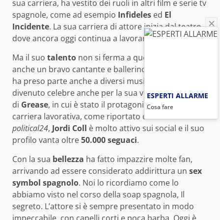
sua carriera, ha vestito dei ruoli in altri film e serie tv
spagnole, come ad esempio
Infideles
ed
El
Incidente
. La sua carriera di attore inizia dal teatro,
dove ancora oggi continua a lavorare.
Ma il suo
talento
non si ferma a questo, dato che è
anche un bravo cantante e ballerino. Tant’è vero che
ha preso parte anche a diversi musical. Difatti è
divenuto celebre anche per la sua versione spagnola
ESPERTI ALLARME
di
Grease
, in cui è stato il protagonista. Oltre la sua
Cosa fare
carriera lavorativa, come riportato dal sito
political24
,
Jordi Coll
è molto attivo sui social e il suo
profilo vanta oltre
50.000 seguaci
.
Con la sua
bellezza
ha fatto impazzire molte fan,
arrivando ad essere considerato addirittura un
sex
symbol spagnolo
. Noi lo ricordiamo come lo
abbiamo visto nel corso della soap spagnola, Il
segreto. L’attore si è sempre presentato in modo
impeccabile, con capelli corti e poca barba. Oggi è