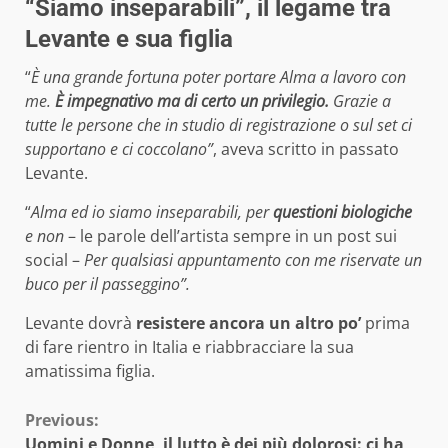
“Siamo inseparabili”, il legame tra
Levante e sua figlia
“
È una grande fortuna poter portare Alma a lavoro con
me.
È impegnativo ma di certo un privilegio.
Grazie a
tutte le persone che in studio di registrazione o sul set ci
supportano e ci coccolano”
, aveva scritto in passato
Levante.
“
Alma ed io siamo inseparabili, per
questioni biologiche
e non
– le parole dell’artista sempre in un post sui
social –
Per qualsiasi appuntamento con me riservate un
buco per il passeggino”.
Levante dovrà
resistere ancora un altro po’
prima
di fare rientro in Italia e riabbracciare la sua
amatissima figlia.
Continue
Previous:
Uomini e Donne, il lutto è dei più dolorosi: ci ha