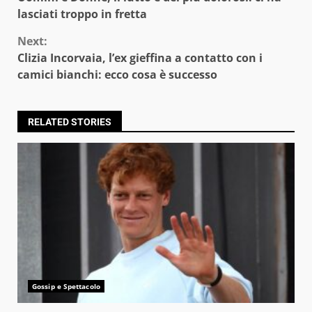
Reading
lasciati troppo in fretta
Next:
Clizia Incorvaia, l’ex gieffina a contatto con i
camici bianchi: ecco cosa è successo
RELATED STORIES
Gossip e Spettacolo