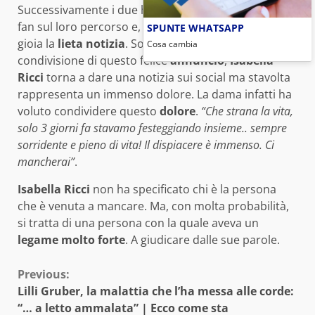
Successivamente i due hanno documentato tutti i
fan sul loro percorso e, tutti, hanno accolto con
SPUNTE WHATSAPP
gioia la
lieta notizia
. Solo pochissimi giorni dopo la
Cosa cambia
condivisione di questo felice
annuncio
,
Isabella
Ricci
torna a dare una notizia sui social ma stavolta
rappresenta un immenso dolore. La dama infatti ha
voluto condividere questo
dolore
.
“Che strana la vita,
solo 3 giorni fa stavamo festeggiando insieme.. sempre
sorridente e pieno di vita! Il dispiacere è immenso. Ci
mancherai”
.
Isabella Ricci
non ha specificato chi è la persona
che è venuta a mancare. Ma, con molta probabilità,
si tratta di una persona con la quale aveva un
legame molto forte
. A giudicare dalle sue parole.
Continue
Previous:
Lilli Gruber, la malattia che l’ha messa alle corde:
Reading
“… a letto ammalata” | Ecco come sta