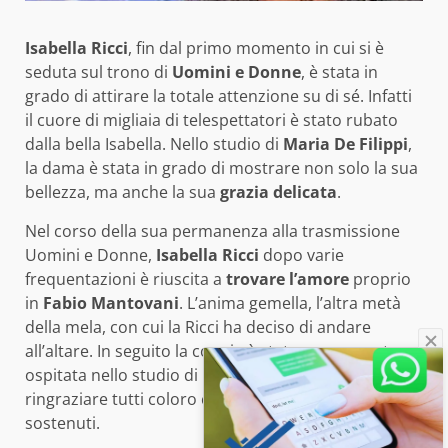
Isabella Ricci
, fin dal primo momento in cui si è
seduta sul trono di
Uomini e Donne
, è stata in
grado di attirare la totale attenzione su di sé. Infatti
il cuore di migliaia di telespettatori è stato rubato
dalla bella Isabella. Nello studio di
Maria De Filippi
,
la dama è stata in grado di mostrare non solo la sua
bellezza, ma anche la sua
grazia
delicata
.
Nel corso della sua permanenza alla trasmissione
Uomini e Donne,
Isabella Ricci
dopo varie
frequentazioni è riuscita a
trovare l’amore
proprio
in
Fabio Mantovani
. L’anima gemella, l’altra metà
della mela, con cui la Ricci ha deciso di andare
all’altare. In seguito la coppia è stata nuovamente
ospitata nello studio di Maria De Filippi, per poter
ringraziare tutti coloro che li hanno sempre
sostenuti.