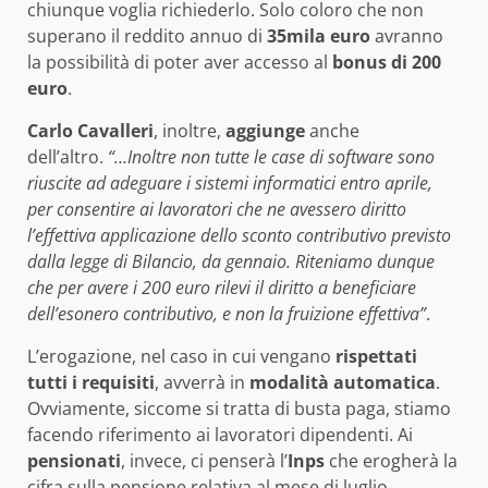
chiunque voglia richiederlo. Solo coloro che non
superano il reddito annuo di
35mila euro
avranno
la possibilità di poter aver accesso al
bonus di
200
euro
.
Carlo Cavalleri
, inoltre,
aggiunge
anche
dell’altro.
“…Inoltre non tutte le case di software sono
riuscite ad adeguare i sistemi informatici entro aprile,
per consentire ai lavoratori che ne avessero diritto
l’effettiva applicazione dello sconto contributivo previsto
dalla legge di Bilancio, da gennaio. Riteniamo dunque
che per avere i 200 euro rilevi il diritto a beneficiare
dell’esonero contributivo, e non la fruizione effettiva”
.
L’erogazione, nel caso in cui vengano
rispettati
tutti i requisiti
, avverrà in
modalità automatica
.
Ovviamente, siccome si tratta di busta paga, stiamo
facendo riferimento ai lavoratori dipendenti. Ai
pensionati
, invece, ci penserà l’
Inps
che erogherà la
cifra sulla pensione relativa al mese di luglio.