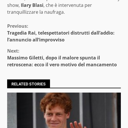
show,
Ilary Blasi
, che è intervenuta per
tranquillizzare la naufraga.
Continue
Previous:
Tragedia Rai, telespettatori distrutti dall’addio:
Reading
l’annuncio all’improvviso
Next:
Massimo Giletti, dopo il malore spunta il
retroscena: ecco il vero motivo del mancamento
RELATED STORIES