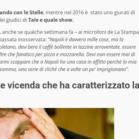
ando con le Stelle
, mentre nel 2016 è stato uno giurati di
ei giudici di
Tale e quale show.
e, anche se qualche settimana fa – ai microfoni de La Stampa
passata inosservata:
“Napoli è davvero mille cose, ma la
oletano, devi bere il caffè bollente in tazzine arroventate, essere
tre che fanatico per pizza e mozzarella. Devi non essere mai di
rmi scappare che a Napoli ho una casa in affitto perché la mia
nsomma, una serie di cliché che a volte un po’ imprigionano”.
e vicenda che ha caratterizzato l