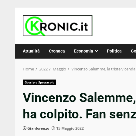
Skip
to
content
Attualità
Cronaca
Economia
Politica
Go
Home
2022
Maggio
Vincenzo Salemme, la triste vicenda 
Gossip e Spettacolo
Vincenzo Salemme, l
ha colpito. Fan sen
Gianlorenzo
15 Maggio 2022