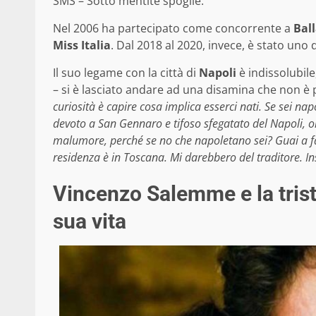
SMS – Sotto mentite spoglie.
Nel 2006 ha partecipato come concorrente a
Ball
Miss Italia
. Dal 2018 al 2020, invece, è stato uno d
Il suo legame con la città di
Napoli
è indissolubil
– si è lasciato andare ad una disamina che non è 
curiosità è capire cosa implica esserci nati. Se sei nap
devoto a San Gennaro e tifoso sfegatato del Napoli, ol
malumore, perché se no che napoletano sei? Guai a fa
residenza è in Toscana. Mi darebbero del traditore. I
Vincenzo Salemme e la trist
sua vita