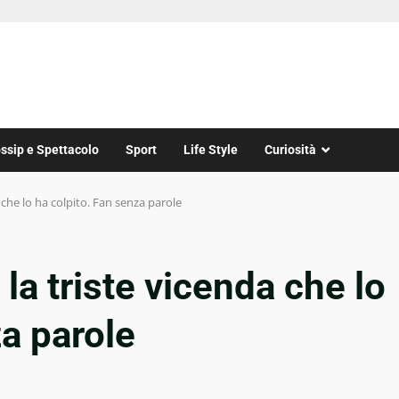
ssip e Spettacolo
Sport
Life Style
Curiosità
che lo ha colpito. Fan senza parole
a triste vicenda che lo
za parole