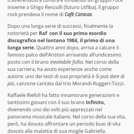
trasferendosi a Londra e fondando un gruppo rock
insieme a Ghigo Renzulli (futuro Litfiba). Il gruppo
rock prendeva il nome di
Cafè Caracas
.
Dopo una lunga serie di successi, finalmente la
notorietà per
Raf con il suo primo esordio
discografico nel lontano 1984, il primo di una
lunga serie
. Quattro anni dopo, arriva a calcare il
famoso palco dell’Ariston arrivando all’undicesimo
posto con il brano
inevitabile follia
. Nel corso della
sua carriera, ha avuto esperienze anche come
autore: uno dei testi di sua proprietà è
Si può dare di
più
, canzone cantata dal trio Morandi-Ruggeri-Tozzi.
Raffaele Riefoli ha fatto innamorare generazioni e
tantissimi giovani con il suo brano
Infinito,
divenendo uno dei volti più apprezzati nel
panorama musicale italiano. Nel corso della sua vita,
però, ha dovuto affrontare un periodo buio di vita
dovuto alla malattia di sua moglie Gabriella.