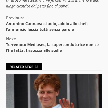
ci ritrovo me stessa 4 anni fa con 14 chili in meno e una
lunga cicatrice dal petto fino al pube”.
Continue
Previous:
Antonino Cannavacciuolo, addio allo chef:
Reading
l’annuncio lascia tutti senza parole
Next:
Terremoto Mediaset, la superconduttrice non ce
l’ha fatta: tristezza alle stelle
RELATED STORIES