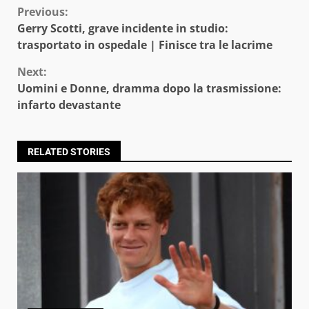
Continue
Previous:
Gerry Scotti, grave incidente in studio:
Reading
trasportato in ospedale | Finisce tra le lacrime
Next:
Uomini e Donne, dramma dopo la trasmissione:
infarto devastante
RELATED STORIES