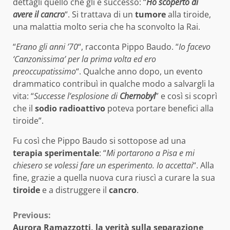
dettagli quello che gli è successo: “
Ho scoperto di
avere il cancro
“. Si trattava di un
tumore
alla tiroide,
una malattia molto seria che ha sconvolto la Rai.
“
Erano gli anni ’70
“, racconta Pippo Baudo. “
Io facevo
‘Canzonissima’ per la prima volta ed ero
preoccupatissimo
“. Qualche anno dopo, un evento
drammatico contribuì in qualche modo a salvargli la
vita: “
Successe l’esplosione di
Chernobyl
” e così si scoprì
che il
sodio
radioattivo
poteva portare benefici alla
tiroide”.
Fu così che Pippo Baudo si sottopose ad una
terapia sperimentale
: “
Mi portarono a Pisa e mi
chiesero se volessi fare un esperimento. Io accettai
“. Alla
fine, grazie a quella nuova cura riuscì a curare la sua
tiroide
e a distruggere il
cancro
.
Continue
Previous:
Aurora Ramazzotti, la verità sulla separazione