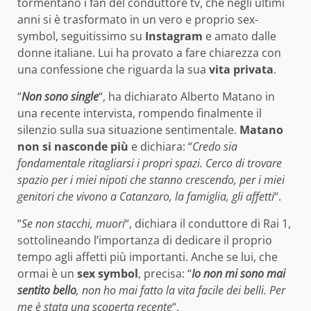
tormentano i fan del conduttore tv, che negli ultimi
anni si è trasformato in un vero e proprio sex-
symbol, seguitissimo su
Instagram
e amato dalle
donne italiane. Lui ha provato a fare chiarezza con
una confessione che riguarda la sua
vita privata
.
“
Non sono single
“, ha dichiarato Alberto Matano in
una recente intervista, rompendo finalmente il
silenzio sulla sua situazione sentimentale.
Matano
non si nasconde più
e dichiara: “
Credo sia
fondamentale ritagliarsi i propri spazi. Cerco di trovare
spazio per i miei nipoti che stanno crescendo, per i miei
genitori che vivono a Catanzaro, la famiglia, gli affetti
“.
“
Se non stacchi, muori
“, dichiara il conduttore di Rai 1,
sottolineando l’importanza di dedicare il proprio
tempo agli affetti più importanti. Anche se lui, che
ormai è un
sex symbol
, precisa: “
Io non mi sono mai
sentito bello
, non ho mai fatto la vita facile dei belli. Per
me è stata una scoperta recente
“.