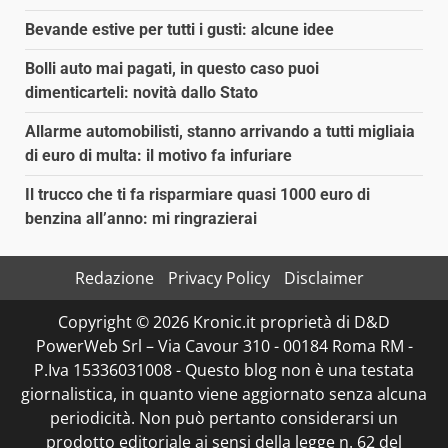
Bevande estive per tutti i gusti: alcune idee
Bolli auto mai pagati, in questo caso puoi
dimenticarteli: novità dallo Stato
Allarme automobilisti, stanno arrivando a tutti migliaia
di euro di multa: il motivo fa infuriare
Il trucco che ti fa risparmiare quasi 1000 euro di
benzina all’anno: mi ringrazierai
Redazione
Privacy Policy
Disclaimer
Copyright © 2026 Kronic.it proprietà di D&D
PowerWeb Srl – Via Cavour 310 - 00184 Roma RM -
P.Iva 15336031008 - Questo blog non è una testata
giornalistica, in quanto viene aggiornato senza alcuna
periodicità. Non può pertanto considerarsi un
prodotto editoriale ai sensi della legge n. 62 del