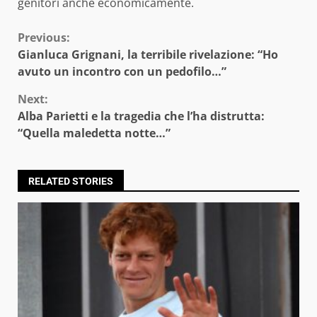
genitori anche economicamente.
Continue
Previous:
Gianluca Grignani, la terribile rivelazione: “Ho
Reading
avuto un incontro con un pedofilo…”
Next:
Alba Parietti e la tragedia che l’ha distrutta:
“Quella maledetta notte…”
RELATED STORIES