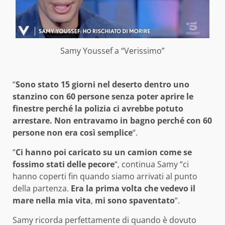
Samy Youssef a “Verissimo”
“
Sono stato 15 giorni nel deserto dentro uno
stanzino con 60 persone senza poter aprire le
finestre perché la polizia ci avrebbe potuto
arrestare. Non entravamo in bagno perché con 60
persone non era così semplice
“.
“
Ci hanno poi caricato su un camion come se
fossimo stati delle pecore
“, continua Samy “ci
hanno coperti fin quando siamo arrivati al punto
della partenza.
Era la prima volta che vedevo il
mare
nella mia vita
,
mi sono spaventato
“.
Samy ricorda perfettamente di quando è dovuto