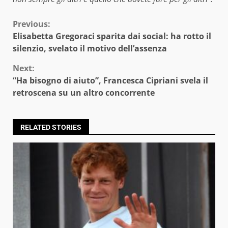
Continue
Previous:
Elisabetta Gregoraci sparita dai social: ha rotto il
Reading
silenzio, svelato il motivo dell’assenza
Next:
“Ha bisogno di aiuto”, Francesca Cipriani svela il
retroscena su un altro concorrente
RELATED STORIES