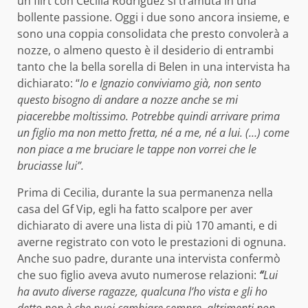
un flirt con Cecilia Rodriguez si tramuta in una
bollente passione. Oggi i due sono ancora insieme, e
sono una coppia consolidata che presto convolerà a
nozze, o almeno questo è il desiderio di entrambi
tanto che la bella sorella di Belen in una intervista ha
dichiarato: “
Io e Ignazio conviviamo già, non sento
questo bisogno di andare a nozze anche se mi
piacerebbe moltissimo. Potrebbe quindi arrivare prima
un figlio ma non metto fretta, né a me, né a lui. (…) come
non piace a me bruciare le tappe non vorrei che le
bruciasse lui”.
Prima di Cecilia, durante la sua permanenza nella
casa del Gf Vip, egli ha fatto scalpore per aver
dichiarato di avere una lista di più 170 amanti, e di
averne registrato con voto le prestazioni di ognuna.
Anche suo padre, durante una intervista confermò
che suo figlio aveva avuto numerose relazioni:
“
Lui
ha avuto diverse ragazze, qualcuna l’ho vista e gli ho
detto non è che puoi cambiare sempre, altrimenti non