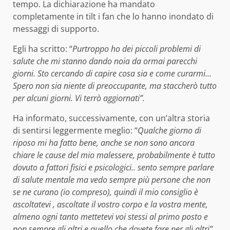
tempo. La dichiarazione ha mandato
completamente in tilt i fan che lo hanno inondato di
messaggi di supporto.
Egli ha scritto: “
Purtroppo ho dei piccoli problemi di
salute che mi stanno dando noia da ormai parecchi
giorni. Sto cercando di capire cosa sia e come curarmi…
Spero non sia niente di preoccupante, ma staccherò tutto
per alcuni giorni. Vi terrò aggiornati”.
Ha informato, successivamente, con un’altra storia
di sentirsi leggermente meglio: “
Qualche giorno di
riposo mi ha fatto bene, anche se non sono ancora
chiare le cause del mio malessere, probabilmente è tutto
dovuto a fattori fisici e psicologici.. sento sempre parlare
di salute mentale ma vedo sempre più persone che non
se ne curano (io compreso), quindi il mio consiglio è
ascoltatevi , ascoltate il vostro corpo e la vostra mente,
almeno ogni tanto mettetevi voi stessi al primo posto e
non sempre gli altri e quello che dovete fare per gli altri”.