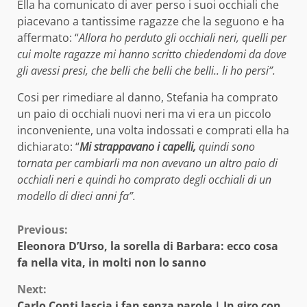
Ella ha comunicato di aver perso i suoi occhiali che
piacevano a tantissime ragazze che la seguono e ha
affermato: “
Allora ho perduto gli occhiali neri, quelli per
cui molte ragazze mi hanno scritto chiedendomi da dove
gli avessi presi, che belli che belli che belli.. li ho persi”.
Cosi per rimediare al danno, Stefania ha comprato
un paio di occhiali nuovi neri ma vi era un piccolo
inconveniente, una volta indossati e comprati ella ha
dichiarato: “
Mi strappavano i capelli,
quindi sono
tornata per cambiarli ma non avevano un altro paio di
occhiali neri e quindi ho comprato degli occhiali di un
modello di dieci anni fa”.
Continue
Previous:
Eleonora D’Urso, la sorella di Barbara: ecco cosa
Reading
fa nella vita, in molti non lo sanno
Next:
Carlo Conti lascia i fan senza parole | In giro con