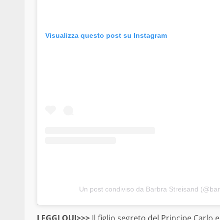
Visualizza questo post su Instagram
Un post condiviso da Barbra Streisand (@bar
LEGGI QUI>>>
Il figlio segreto del Principe Carlo 