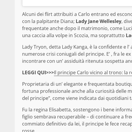
Alcuni dei flirt attribuiti a Carlo entrano ed esc
con la palpitante Diana;
Lady Jane Wellesley
, di
frequentate anche dopo il matrimonio, come Luci
una caccia alla volpe in Scozia, ma soprattutto
La
Lady Tryon, detta Lady Kanga, è la confidente e l’
numerose crisi coniugali del principe. E’ , fra le e
incontrare con un’ assiduità ritenuta sospetta anc
LEGGI QUI>>>
Il principe Carlo vicino al trono: l
Proprietaria di un’ elegante e frequentata boutiq
fortuna professionale anche alla curiosità delle 
del principe”, come viene indicata dai quotidiani t
Fu la regina Elisabetta, sostengono i bene inform
figlio sembrava recuperabile – di continuare a f
commiato definitivo da lei, il principe le fece reca
rosse.