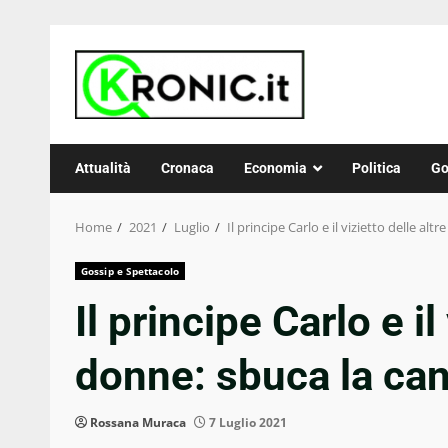
Skip
to
content
Attualità
Cronaca
Economia
Politica
Go
Home
2021
Luglio
Il principe Carlo e il vizietto delle al
Gossip e Spettacolo
Il principe Carlo e il
donne: sbuca la ca
Rossana Muraca
7 Luglio 2021