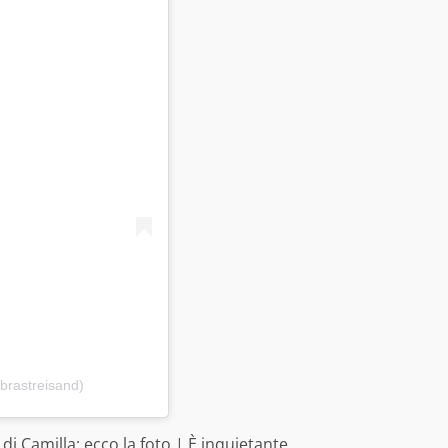
brastreisand)
e di Camilla: ecco la foto | È inquietante