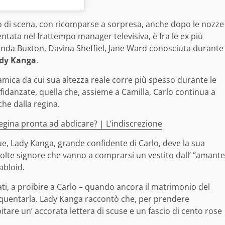
ono di scena, con ricomparse a sorpresa, anche dopo le nozze
ventata nel frattempo manager televisiva, è fra le ex più
nda Buxton, Davina Sheffiel, Jane Ward conosciuta durante
dy Kanga
.
 amica da cui sua altezza reale corre più spesso durante le
x fidanzate, quella che, assieme a Camilla, Carlo continua a
he dalla regina.
a regina pronta ad abdicare? | L’indiscrezione
ue, Lady Kanga, grande confidente di Carlo, deve la sua
molte signore che vanno a comprarsi un vestito dall’ “amante
abloid.
ati, a proibire a Carlo – quando ancora il matrimonio del
requentarla. Lady Kanga raccontò che, per prendere
pitare un’ accorata lettera di scuse e un fascio di cento rose