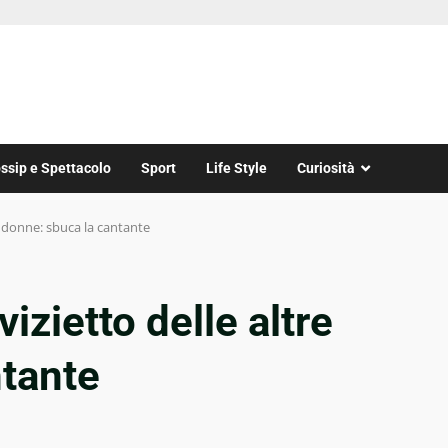
ssip e Spettacolo
Sport
Life Style
Curiosità
tre donne: sbuca la cantante
 vizietto delle altre
ntante