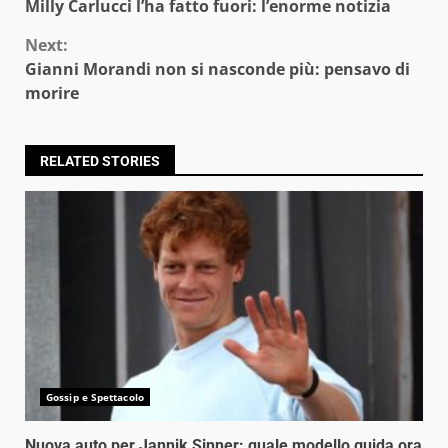
Milly Carlucci l’ha fatto fuori: l’enorme notizia
Reading
Next:
Gianni Morandi non si nasconde più: pensavo di
morire
RELATED STORIES
Gossip e Spettacolo
Nuova auto per Jannik Sinner: quale modello guida ora