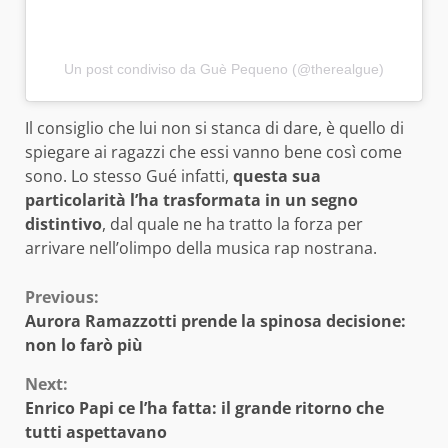
Un post condiviso da Guè Pequeno (@therealgue)
Il consiglio che lui non si stanca di dare, è quello di
spiegare ai ragazzi che essi vanno bene così come
sono. Lo stesso Gué infatti,
questa sua
particolarità l’ha trasformata in un segno
distintivo
, dal quale ne ha tratto la forza per
arrivare nell’olimpo della musica rap nostrana.
Continue
Previous:
Aurora Ramazzotti prende la spinosa decisione:
Reading
non lo farò più
Next:
Enrico Papi ce l’ha fatta: il grande ritorno che
tutti aspettavano