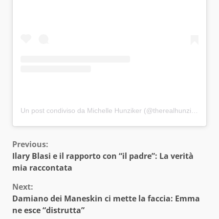
Un post condiviso da Michelle Hunziker (@therealhunzigram)
Continue
Previous:
Ilary Blasi e il rapporto con “il padre”: La verità
Reading
mia raccontata
Next:
Damiano dei Maneskin ci mette la faccia: Emma
ne esce “distrutta”