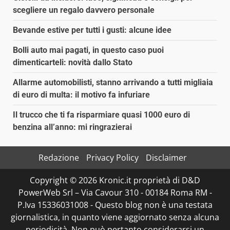
scegliere un regalo davvero personale
Bevande estive per tutti i gusti: alcune idee
Bolli auto mai pagati, in questo caso puoi
dimenticarteli: novità dallo Stato
Allarme automobilisti, stanno arrivando a tutti migliaia
di euro di multa: il motivo fa infuriare
Il trucco che ti fa risparmiare quasi 1000 euro di
benzina all’anno: mi ringrazierai
Redazione
Privacy Policy
Disclaimer
Copyright © 2026 Kronic.it proprietà di D&D
PowerWeb Srl – Via Cavour 310 - 00184 Roma RM -
P.Iva 15336031008 - Questo blog non è una testata
giornalistica, in quanto viene aggiornato senza alcuna
periodicità. Non può pertanto considerarsi un