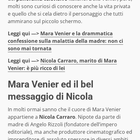
molti sono curiosi di conoscere anche la vita privata
e quello che si cela dietro il personaggio che tutti
ammirano sul piccolo schermo.
Leggi qui —>
Mara Venier e la drammatica
confessione sulla malattia della madre: non ci
sono mai tornata
Leggi qui —>
Nicola Carraro, marito di Mara
Venier: è più ricco di lei
Mara Venier ed il bel
messaggio di Nicola
In molti ormai sanno che il cuore di Mara Venier
appartiene a
Nicola Carraro
. Nipote da parte di
madre di Angelo Rizzoli (fondatore dell’impero
editoriale), ma anche produttore cinematografico ed
imprenditore di assoluto spessore in diversi ambiti.